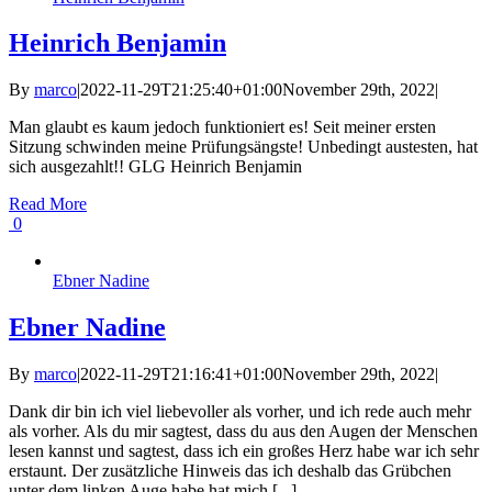
Heinrich Benjamin
By
marco
|
2022-11-29T21:25:40+01:00
November 29th, 2022
|
Man glaubt es kaum jedoch funktioniert es! Seit meiner ersten
Sitzung schwinden meine Prüfungsängste! Unbedingt austesten, hat
sich ausgezahlt!! GLG Heinrich Benjamin
Read More
0
Ebner Nadine
Ebner Nadine
By
marco
|
2022-11-29T21:16:41+01:00
November 29th, 2022
|
Dank dir bin ich viel liebevoller als vorher, und ich rede auch mehr
als vorher. Als du mir sagtest, dass du aus den Augen der Menschen
lesen kannst und sagtest, dass ich ein großes Herz habe war ich sehr
erstaunt. Der zusätzliche Hinweis das ich deshalb das Grübchen
unter dem linken Auge habe hat mich [...]