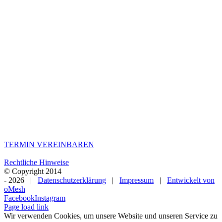
Sei du selbst die
Veränderung, die du dir
wünschst für diese Welt.
–
Mahatma Gandhi
TERMIN VEREINBAREN
Rechtliche Hinweise
© Copyright 2014
-
2026 |
Datenschutzerklärung
|
Impressum
|
Entwickelt von
oMesh
Facebook
Instagram
Page load link
Wir verwenden Cookies, um unsere Website und unseren Service zu