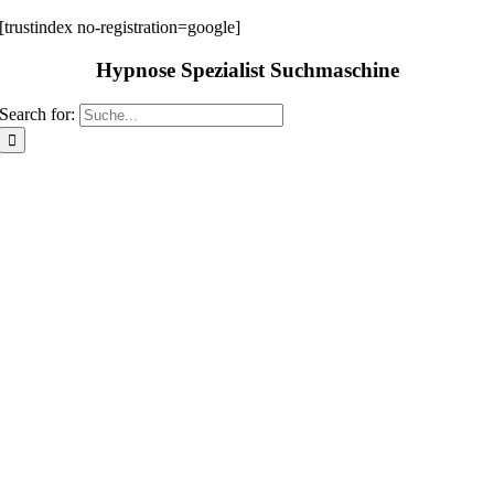
[trustindex no-registration=google]
Hypnose Spezialist Suchmaschine
Search for:
WIR
FREUEN
UNS AUF
SIE