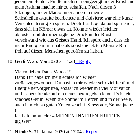
jedem empfehlen. Fühlte mich sehr eingeengt in der Brust und
mein Asthma machte mir zu schaffen. Nach diesen 3
Sitzungen, in der Marco unter anderem meine
Selbstheilungskräfte bearbeitete und aktivierte war eine kurze
Verschlechterung zu spüren. Doch 1-2 Tage darauf spürte ich,
dass sich im Körper etwas tat. Konnte wieder leichter
abhusten und der unerträgliche Druck in der Brust
verschwand wie aus Geistes Hand. Ich spüre auch, dass ich
mehr Energie in mir habe als sonst die letzten Monate Bin
froh auf diesen Menschen getroffen zu haben.
Gerti V.
25. Mai 2020 at 14:28
- Reply
Vielen lieben Dank Marco !!!
Dank Dir habe ich mein echtes Ich wieder
zurückzugewonnen. Du hast in mir wieder sehr viel Kraft und
Energie hervorgerufen, sodas ich wieder mit viel Motivation
und Lebensfreude auf ein neues heran gehen kann. Es ist ein
schönes Gefühl wenn die Sonne im Herzen und in der Seele,
auch in nicht so guten Zeiten scheint. Stress ade, Sonne juche
!!
Ich hab ihn wieder – MEINEN INNEREN FRIEDEN
glg Gerti
Nicole S.
31. Januar 2020 at 17:04
- Reply