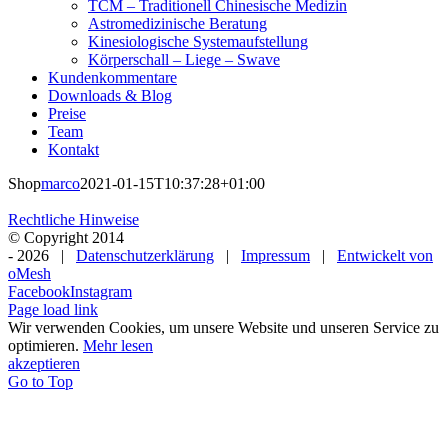
TCM – Traditionell Chinesische Medizin
Astromedizinische Beratung
Kinesiologische Systemaufstellung
Körperschall – Liege – Swave
Kundenkommentare
Downloads & Blog
Preise
Team
Kontakt
Shop
marco
2021-01-15T10:37:28+01:00
Rechtliche Hinweise
© Copyright 2014
-
2026 |
Datenschutzerklärung
|
Impressum
|
Entwickelt von
oMesh
Facebook
Instagram
Page load link
Wir verwenden Cookies, um unsere Website und unseren Service zu
optimieren.
Mehr lesen
akzeptieren
Go to Top