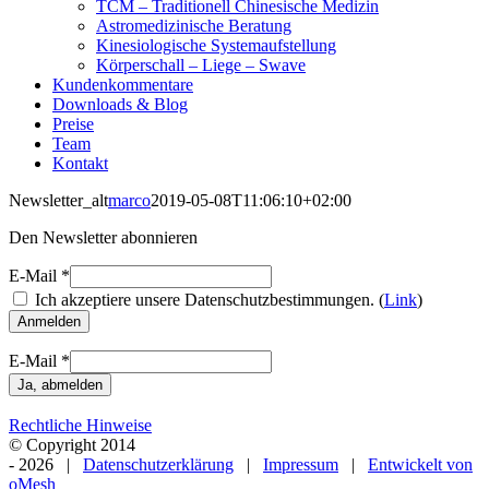
TCM – Traditionell Chinesische Medizin
Astromedizinische Beratung
Kinesiologische Systemaufstellung
Körperschall – Liege – Swave
Kundenkommentare
Downloads & Blog
Preise
Team
Kontakt
Newsletter_alt
marco
2019-05-08T11:06:10+02:00
Den Newsletter abonnieren
E-Mail
*
Ich akzeptiere unsere Datenschutzbestimmungen. (
Link
)
E-Mail
*
Rechtliche Hinweise
© Copyright 2014
-
2026 |
Datenschutzerklärung
|
Impressum
|
Entwickelt von
oMesh