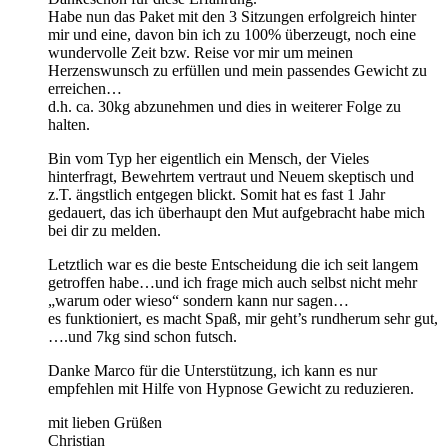
Habe nun das Paket mit den 3 Sitzungen erfolgreich hinter
mir und eine, davon bin ich zu 100% überzeugt, noch eine
wundervolle Zeit bzw. Reise vor mir um meinen
Herzenswunsch zu erfüllen und mein passendes Gewicht zu
erreichen…
d.h. ca. 30kg abzunehmen und dies in weiterer Folge zu
halten.
Bin vom Typ her eigentlich ein Mensch, der Vieles
hinterfragt, Bewehrtem vertraut und Neuem skeptisch und
z.T. ängstlich entgegen blickt. Somit hat es fast 1 Jahr
gedauert, das ich überhaupt den Mut aufgebracht habe mich
bei dir zu melden.
Letztlich war es die beste Entscheidung die ich seit langem
getroffen habe…und ich frage mich auch selbst nicht mehr
„warum oder wieso“ sondern kann nur sagen…
es funktioniert, es macht Spaß, mir geht’s rundherum sehr gut,
….und 7kg sind schon futsch.
Danke Marco für die Unterstützung, ich kann es nur
empfehlen mit Hilfe von Hypnose Gewicht zu reduzieren.
mit lieben Grüßen
Christian