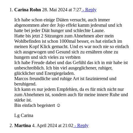
Carina Rohn
28. Mai 2024 at 7:27
- Reply
Ich habe schon einige Diäten versucht, auch immer
abgenommen aber der Jojo effekt kamm jedesmal und ich
hatte bei jeder Diät hunger und schlechte Laune.
Hatte bis jetzt 2 Sitzungen zum Abnehmen aber mein
Wohlbefinden ist schon 1000mal besser, es hat einfach im
meinen Kopf Klick gemacht. Und es war noch nie so einfach
sich ausgewogen und Gesund sich zu ernähren ohne zu
hungern und sich vieles zu verbiten
Ich habe Freude dabei und das Gefühl das ich in mir habe ist
unbeschreiblich. Ich bin viel ausgeglichener, ruhiger,
glücklicher und Energiegeladen.
Marcos freundliche und ruhige Art ist faszinierend und
beruhigend.
Ich kann es nur jedem Empfehlen, da es für mich nicht nur
zum Abnehmen ist, sondern auch für meine innere Ruhe und
stärke ist.
Bin einfach begeistert ☺️
Lg Carina
Martina
4. April 2024 at 21:02
- Reply