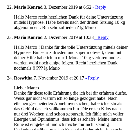
Mario Konrad
3. Dezember 2019 at 6:52
- Reply
Hallo Marco recht herzlichen Dank für deine Unterstützung
mittels Hypnose. Habe bereits nach der dritten Sitzung 10 kg
abgenommen . Bin sehr zufrieden ? lg Mario
Mario Konrad
2. Dezember 2019 at 10:38
- Reply
Hallo Marco ! Danke für die tolle Unterstützung mittels deiner
Hypnose. Bin sehr zufrieden und super motiviert, denn mit
deiner Hilfe habe ich in nur 1 Monat 10kg verloren und es
werden wohl noch einige folgen. Recht herzlichen Dank
nochmals !!!??? lg Mario
Roswitha
7. November 2019 at 20:17
- Reply
Lieber Marco
Danke für diese tolle Erfahrung die ich bei dir erfahren durfte.
Weiss gar nicht warum ich so lange gezögert habe. Nach
etlichen gescheiterten Abnehmversuchen, habe ich erstmals
das Gefühl das ich vollkommen bin. Die ersten Kilos nach
nur drei Wochen sind schon gepurzelt. Ich fühle mich voller
Energie und Optimismus, dass ich es schaffe. Meine innere
Ruhe ist eingekehrt und ich mache mir nicht ständig
Gedanken darüber, was ich Essen darf oder nicht. Ich suche