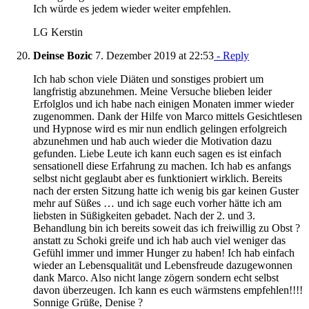
Ich würde es jedem wieder weiter empfehlen.
LG Kerstin
Deinse Bozic
7. Dezember 2019 at 22:53
- Reply
Ich hab schon viele Diäten und sonstiges probiert um
langfristig abzunehmen. Meine Versuche blieben leider
Erfolglos und ich habe nach einigen Monaten immer wieder
zugenommen. Dank der Hilfe von Marco mittels Gesichtlesen
und Hypnose wird es mir nun endlich gelingen erfolgreich
abzunehmen und hab auch wieder die Motivation dazu
gefunden. Liebe Leute ich kann euch sagen es ist einfach
sensationell diese Erfahrung zu machen. Ich hab es anfangs
selbst nicht geglaubt aber es funktioniert wirklich. Bereits
nach der ersten Sitzung hatte ich wenig bis gar keinen Guster
mehr auf Süßes … und ich sage euch vorher hätte ich am
liebsten in Süßigkeiten gebadet. Nach der 2. und 3.
Behandlung bin ich bereits soweit das ich freiwillig zu Obst ?
anstatt zu Schoki greife und ich hab auch viel weniger das
Gefühl immer und immer Hunger zu haben! Ich hab einfach
wieder an Lebensqualität und Lebensfreude dazugewonnen
dank Marco. Also nicht lange zögern sondern echt selbst
davon überzeugen. Ich kann es euch wärmstens empfehlen!!!!
Sonnige Grüße, Denise ?