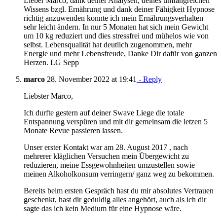
Lieber Marco, dank deiner Analysen, deines umfangreichen
Wissens bzgl. Ernährung und dank deiner Fähigkeit Hypnose
richtig anzuwenden konnte ich mein Ernährungsverhalten
sehr leicht ändern. In nur 5 Monaten hat sich mein Gewicht
um 10 kg reduziert und dies stressfrei und mühelos wie von
selbst. Lebensqualität hat deutlich zugenommen, mehr
Energie und mehr Lebensfreude, Danke Dir dafür von ganzen
Herzen. LG Sepp
marco
28. November 2022 at 19:41
- Reply
Liebster Marco,
Ich durfte gestern auf deiner Swave Liege die totale
Entspannung verspüren und mit dir gemeinsam die letzen 5
Monate Revue passieren lassen.
Unser erster Kontakt war am 28. August 2017 , nach
mehrerer kläglichen Versuchen mein Übergewicht zu
reduzieren, meine Essgewohnheiten umzustellen sowie
meinen Alkoholkonsum verringern/ ganz weg zu bekommen.
Bereits beim ersten Gespräch hast du mir absolutes Vertrauen
geschenkt, hast dir geduldig alles angehört, auch als ich dir
sagte das ich kein Medium für eine Hypnose wäre.