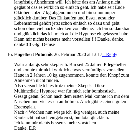
langfristig Abnehmen will. Ich hätte das am Anfang nicht
geglaubt das es wirklich so einfach geht. Ich habe seit Ende
Oktober stolze 7 kg abgenommen und bin suuuuuuper
glücklich darüber. Das Einkaufen und Essen gesunder
Lebensmittel gehört jetzt schon einfach so dazu und geht
schon ohne viel nachzudenken von alleine. Ich bin so dankbar
und glücklich das ich mich auf die Hypnose eingelassen habe.
Kann mir nichts besseres mehr vorstellen!!!! Danke, danke,
danke!!!! Glg. Denise
Engelbert Potocnik
26. Februar 2020 at 13:17
- Reply
Wahr anfangs sehr skeptisch. Bin seit 25 Jahren Pflegehelfer
und konnte mir nicht wirklich etwas vernünftiges vorstellen.
Hatte in 2 Jahren 10 kg zugenommen, konnte den Knopf zum
Abnehmen nicht finden.
Also versuchte ich es trotz meiner Skepsis. Diese
Multimediale Hypnose war für mich sehr bombastisch.
Gesagt getan. Schon nach dem ersten Mal konnte ich mit dem
Naschen und viel essen aufhöhren. Auch gibt es einen guten
Essensplan.
Nach 4 Wochen nun wiege ich 4kg weniger, auch meine
Kaufsucht hat sich eingebremst, bin total glücklich.
Ich kann mir nichts besseres mehr vorstellen.
Danke. E.P.