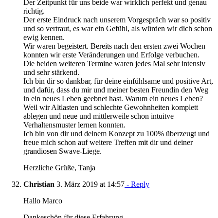
Der Zeitpunkt für uns beide war wirklich perfekt und genau
richtig.
Der erste Eindruck nach unserem Vorgespräch war so positiv
und so vertraut, es war ein Gefühl, als würden wir dich schon
ewig kennen.
Wir waren begeistert. Bereits nach den ersten zwei Wochen
konnten wir erste Veränderungen und Erfolge verbuchen.
Die beiden weiteren Termine waren jedes Mal sehr intensiv
und sehr stärkend.
Ich bin dir so dankbar, für deine einfühlsame und positive Art,
und dafür, dass du mir und meiner besten Freundin den Weg
in ein neues Leben geebnet hast. Warum ein neues Leben?
Weil wir Altlasten und schlechte Gewohnheiten komplett
ablegen und neue und mittlerweile schon intuitve
Verhaltensmuster lernen konnten.
Ich bin von dir und deinem Konzept zu 100% überzeugt und
freue mich schon auf weitere Treffen mit dir und deiner
grandiosen Swave-Liege.
Herzliche Grüße, Tanja
Christian
3. März 2019 at 14:57
- Reply
Hallo Marco
Dankeschön für diese Erfahrung.