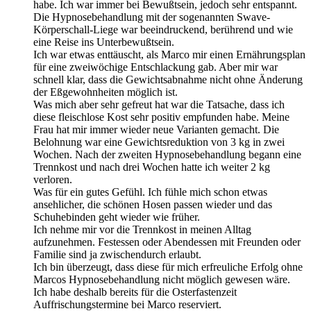
habe. Ich war immer bei Bewußtsein, jedoch sehr entspannt.
Die Hypnosebehandlung mit der sogenannten Swave-
Körperschall-Liege war beeindruckend, berührend und wie
eine Reise ins Unterbewußtsein.
Ich war etwas enttäuscht, als Marco mir einen Ernährungsplan
für eine zweiwöchige Entschlackung gab. Aber mir war
schnell klar, dass die Gewichtsabnahme nicht ohne Änderung
der Eßgewohnheiten möglich ist.
Was mich aber sehr gefreut hat war die Tatsache, dass ich
diese fleischlose Kost sehr positiv empfunden habe. Meine
Frau hat mir immer wieder neue Varianten gemacht. Die
Belohnung war eine Gewichtsreduktion von 3 kg in zwei
Wochen. Nach der zweiten Hypnosebehandlung begann eine
Trennkost und nach drei Wochen hatte ich weiter 2 kg
verloren.
Was für ein gutes Gefühl. Ich fühle mich schon etwas
ansehlicher, die schönen Hosen passen wieder und das
Schuhebinden geht wieder wie früher.
Ich nehme mir vor die Trennkost in meinen Alltag
aufzunehmen. Festessen oder Abendessen mit Freunden oder
Familie sind ja zwischendurch erlaubt.
Ich bin überzeugt, dass diese für mich erfreuliche Erfolg ohne
Marcos Hypnosebehandlung nicht möglich gewesen wäre.
Ich habe deshalb bereits für die Osterfastenzeit
Auffrischungstermine bei Marco reserviert.