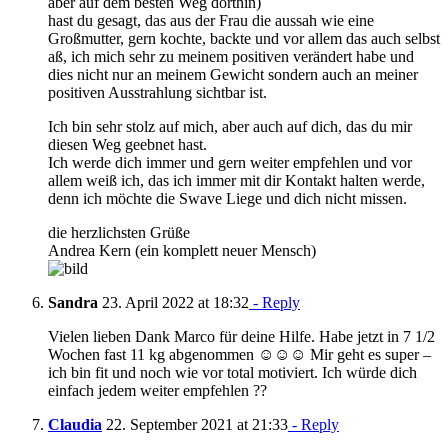
aber auf dem besten Weg dorthin)
hast du gesagt, das aus der Frau die aussah wie eine
Großmutter, gern kochte, backte und vor allem das auch selbst
aß, ich mich sehr zu meinem positiven verändert habe und
dies nicht nur an meinem Gewicht sondern auch an meiner
positiven Ausstrahlung sichtbar ist.
Ich bin sehr stolz auf mich, aber auch auf dich, das du mir
diesen Weg geebnet hast.
Ich werde dich immer und gern weiter empfehlen und vor
allem weiß ich, das ich immer mit dir Kontakt halten werde,
denn ich möchte die Swave Liege und dich nicht missen.
die herzlichsten Grüße
Andrea Kern (ein komplett neuer Mensch)
Sandra
23. April 2022 at 18:32
- Reply
Vielen lieben Dank Marco für deine Hilfe. Habe jetzt in 7 1/2
Wochen fast 11 kg abgenommen ☺️☺️☺️ Mir geht es super –
ich bin fit und noch wie vor total motiviert. Ich würde dich
einfach jedem weiter empfehlen ??
Claudia
22. September 2021 at 21:33
- Reply