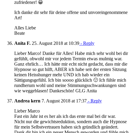
zufriedener! 😀
Ich danke dir sehr für deine offene und unvoreingenommene
Art!
Alles Liebe
Beate
Anita F.
25. August 2018 at 10:39
- Reply
Lieber Marco! Danke für Alles! Habe mich sehr wohl bei dir
gefühlt, obwohl mir vor jedem Termin etwas mulmig war.
Ganz ehrlich… Ich hätte mir echt nicht gedacht, dass mir die
Hypnose so gut hilft, ABER ich habe seit der ersten Sitzung
keinen Heisshunger mehr UND ich hab wieder ein
Sättigungsgefühl. Ich bin soooo glücklich 🙂 Ich fühle mich
rundherum wohl und meine Stimmungsschwankungen sind
wie weggeblasen! Dankeschön! GLG Anita
Andrea kern
7. August 2018 at 17:37
- Reply
Lieber Marco
Fast ein Jahr ist es her als ich das erste mal bei dir war.
Nicht nur die gewichtsreduktion, sondern auch die Hypnose
für mein Selbstvertrauen haben sich gründlich geändert.
Dank dir bin ich ein neuer Mensch geworden und fühle mich