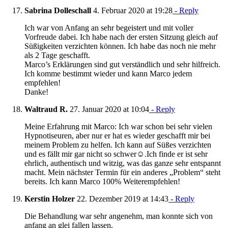
Sabrina Dolleschall
4. Februar 2020 at 19:28
- Reply
Ich war von Anfang an sehr begeistert und mit voller
Vorfreude dabei. Ich habe nach der ersten Sitzung gleich auf
Süßigkeiten verzichten können. Ich habe das noch nie mehr
als 2 Tage geschafft.
Marco’s Erklärungen sind gut verständlich und sehr hilfreich.
Ich komme bestimmt wieder und kann Marco jedem
empfehlen!
Danke!
Waltraud R.
27. Januar 2020 at 10:04
- Reply
Meine Erfahrung mit Marco: Ich war schon bei sehr vielen
Hypnotiseuren, aber nur er hat es wieder geschafft mir bei
meinem Problem zu helfen. Ich kann auf Süßes verzichten
und es fällt mir gar nicht so schwer☺️.Ich finde er ist sehr
ehrlich, authentisch und witzig, was das ganze sehr entspannt
macht. Mein nächster Termin für ein anderes „Problem“ steht
bereits. Ich kann Marco 100% Weiterempfehlen!
Kerstin Holzer
22. Dezember 2019 at 14:43
- Reply
Die Behandlung war sehr angenehm, man konnte sich von
anfang an glei fallen lassen.