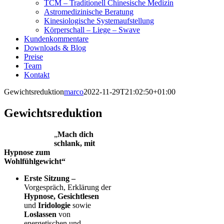
TCM – Traditionell Chinesische Medizin
Astromedizinische Beratung
Kinesiologische Systemaufstellung
Körperschall – Liege – Swave
Kundenkommentare
Downloads & Blog
Preise
Team
Kontakt
Gewichtsreduktion
marco
2022-11-29T21:02:50+01:00
Gewichtsreduktion
„
Mach dich
schlank,
mit
Hypnose zum
Wohlfühlgewicht“
Erste Sitzung –
Vorgespräch, Erklärung der
Hypnose, Gesichtlesen
und
Iridologie
sowie
Loslassen
von
energetischen und