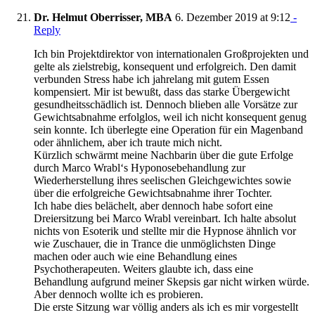
Dr. Helmut Oberrisser, MBA
6. Dezember 2019 at 9:12
-
Reply
Ich bin Projektdirektor von internationalen Großprojekten und
gelte als zielstrebig, konsequent und erfolgreich. Den damit
verbunden Stress habe ich jahrelang mit gutem Essen
kompensiert. Mir ist bewußt, dass das starke Übergewicht
gesundheitsschädlich ist. Dennoch blieben alle Vorsätze zur
Gewichtsabnahme erfolglos, weil ich nicht konsequent genug
sein konnte. Ich überlegte eine Operation für ein Magenband
oder ähnlichem, aber ich traute mich nicht.
Kürzlich schwärmt meine Nachbarin über die gute Erfolge
durch Marco Wrabl‘s Hyponosebehandlung zur
Wiederherstellung ihres seelischen Gleichgewichtes sowie
über die erfolgreiche Gewichtsabnahme ihrer Tochter.
Ich habe dies belächelt, aber dennoch habe sofort eine
Dreiersitzung bei Marco Wrabl vereinbart. Ich halte absolut
nichts von Esoterik und stellte mir die Hypnose ähnlich vor
wie Zuschauer, die in Trance die unmöglichsten Dinge
machen oder auch wie eine Behandlung eines
Psychotherapeuten. Weiters glaubte ich, dass eine
Behandlung aufgrund meiner Skepsis gar nicht wirken würde.
Aber dennoch wollte ich es probieren.
Die erste Sitzung war völlig anders als ich es mir vorgestellt