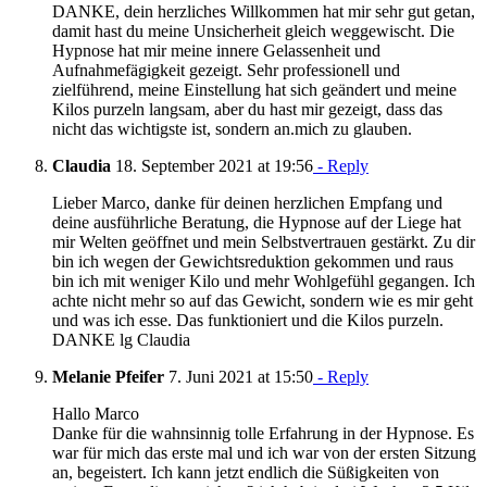
DANKE, dein herzliches Willkommen hat mir sehr gut getan,
damit hast du meine Unsicherheit gleich weggewischt. Die
Hypnose hat mir meine innere Gelassenheit und
Aufnahmefägigkeit gezeigt. Sehr professionell und
zielführend, meine Einstellung hat sich geändert und meine
Kilos purzeln langsam, aber du hast mir gezeigt, dass das
nicht das wichtigste ist, sondern an.mich zu glauben.
Claudia
18. September 2021 at 19:56
- Reply
Lieber Marco, danke für deinen herzlichen Empfang und
deine ausführliche Beratung, die Hypnose auf der Liege hat
mir Welten geöffnet und mein Selbstvertrauen gestärkt. Zu dir
bin ich wegen der Gewichtsreduktion gekommen und raus
bin ich mit weniger Kilo und mehr Wohlgefühl gegangen. Ich
achte nicht mehr so auf das Gewicht, sondern wie es mir geht
und was ich esse. Das funktioniert und die Kilos purzeln.
DANKE lg Claudia
Melanie Pfeifer
7. Juni 2021 at 15:50
- Reply
Hallo Marco
Danke für die wahnsinnig tolle Erfahrung in der Hypnose. Es
war für mich das erste mal und ich war von der ersten Sitzung
an, begeistert. Ich kann jetzt endlich die Süßigkeiten von