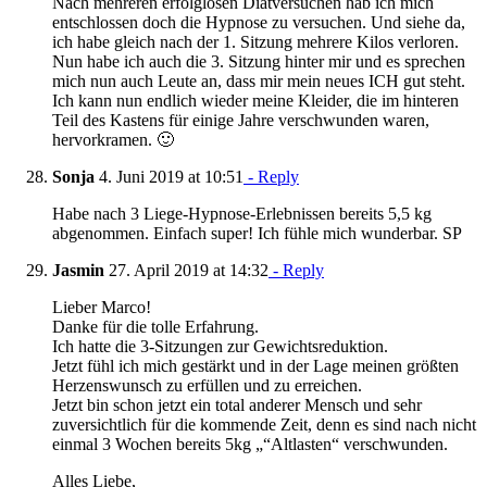
Nach mehreren erfolglosen Diätversuchen hab ich mich
entschlossen doch die Hypnose zu versuchen. Und siehe da,
ich habe gleich nach der 1. Sitzung mehrere Kilos verloren.
Nun habe ich auch die 3. Sitzung hinter mir und es sprechen
mich nun auch Leute an, dass mir mein neues ICH gut steht.
Ich kann nun endlich wieder meine Kleider, die im hinteren
Teil des Kastens für einige Jahre verschwunden waren,
hervorkramen. 🙂
Sonja
4. Juni 2019 at 10:51
- Reply
Habe nach 3 Liege-Hypnose-Erlebnissen bereits 5,5 kg
abgenommen. Einfach super! Ich fühle mich wunderbar. SP
Jasmin
27. April 2019 at 14:32
- Reply
Lieber Marco!
Danke für die tolle Erfahrung.
Ich hatte die 3-Sitzungen zur Gewichtsreduktion.
Jetzt fühl ich mich gestärkt und in der Lage meinen größten
Herzenswunsch zu erfüllen und zu erreichen.
Jetzt bin schon jetzt ein total anderer Mensch und sehr
zuversichtlich für die kommende Zeit, denn es sind nach nicht
einmal 3 Wochen bereits 5kg „“Altlasten“ verschwunden.
Alles Liebe,